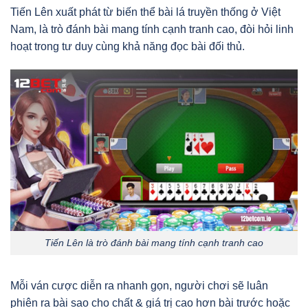
Tiến Lên xuất phát từ biến thể bài lá truyền thống ở Việt
Nam, là trò đánh bài mang tính cạnh tranh cao, đòi hỏi linh
hoạt trong tư duy cùng khả năng đọc bài đối thủ.
Tiến Lên là trò đánh bài mang tính cạnh tranh cao
Mỗi ván cược diễn ra nhanh gọn, người chơi sẽ luân
phiên ra bài sao cho chất & giá trị cao hơn bài trước hoặc