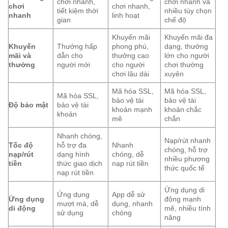
chơi nhanh,
chơi nhanh và
chơi
chơi nhanh,
tiết kiệm thời
nhiều tùy chọn
nhanh
linh hoạt
gian
chế độ
Khuyến mãi
Khuyến mãi đa
Khuyến
Thưởng hấp
phong phú,
dạng, thưởng
mãi và
dẫn cho
thưởng cao
lớn cho người
thưởng
người mới
cho người
chơi thường
chơi lâu dài
xuyên
Mã hóa SSL,
Mã hóa SSL,
Mã hóa SSL,
bảo vệ tài
bảo vệ tài
Độ bảo mật
bảo vệ tài
khoản mạnh
khoản chắc
khoản
mẽ
chắn
Nhanh chóng,
Nạp/rút nhanh
Tốc độ
hỗ trợ đa
Nhanh
chóng, hỗ trợ
nạp/rút
dạng hình
chóng, dễ
nhiều phương
tiền
thức giao dịch
nạp rút tiền
thức quốc tế
nạp rút tiền
Ứng dụng di
Ứng dụng
App dễ sử
Ứng dụng
động mạnh
mượt mà, dễ
dụng, nhanh
di động
mẽ, nhiều tính
sử dụng
chóng
năng