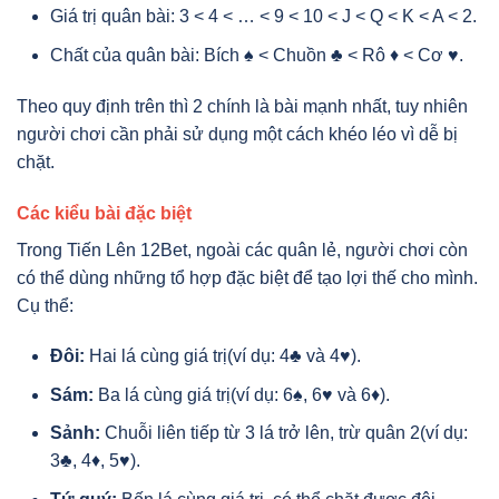
Giá trị quân bài: 3 < 4 < … < 9 < 10 < J < Q < K < A < 2.
Chất của quân bài: Bích ♠ < Chuồn ♣ < Rô ♦ < Cơ ♥.
Theo quy định trên thì 2 chính là bài mạnh nhất, tuy nhiên
người chơi cần phải sử dụng một cách khéo léo vì dễ bị
chặt.
Các kiểu bài đặc biệt
Trong Tiến Lên 12Bet, ngoài các quân lẻ, người chơi còn
có thể dùng những tổ hợp đặc biệt để tạo lợi thế cho mình.
Cụ thể:
Đôi:
Hai lá cùng giá trị(ví dụ: 4♣ và 4♥).
Sám:
Ba lá cùng giá trị(ví dụ: 6♠, 6♥ và 6♦).
Sảnh:
Chuỗi liên tiếp từ 3 lá trở lên, trừ quân 2(ví dụ:
3♣, 4♦, 5♥).