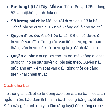
Sử dụng bộ bài Tây:
Mỗi ván Tiến Lên tại 12Bet dùng
52 lá bài(không tính Joker).
Số lượng bài chia:
Mỗi người được chia 13 lá bài.
Tất cả bài sẽ được giữ kín và không để lộ cho đối thủ.
Quyền đi trước:
Ai sở hữu lá bài 3 Bích sẽ được đi
trước ở ván đầu. Trong các ván tiếp theo, người nào
thắng ván trước sẽ khởi xướng lượt đánh đầu tiên.
Quyền đi bài:
Khi người chơi ra bài mà không ai chặt
được thì họ sẽ giữ quyền đi bài tiếp theo. Quyền này
giúp anh em kiểm soát ván đấu, đồng thời dễ dàng
triển khai chiến thuật.
Cách chia bài
Hệ thống tại 12Bet sẽ tự động xáo trộn & chia bài một cách
ngẫu nhiên, bảo đảm tính minh bạch, công bằng tuyệt đối.
Điều này giúp anh em yên tâm rằng tuyệt đối không có sự